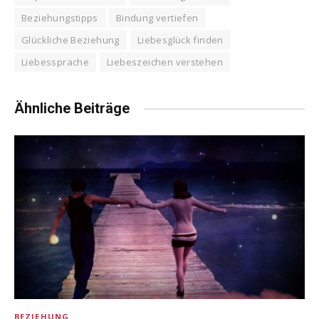
Beziehungstipps
Bindung vertiefen
Glückliche Beziehung
Liebesglück finden
Liebessprache
Liebeszeichen verstehen
Ähnliche Beiträge
BEZIEHUNG