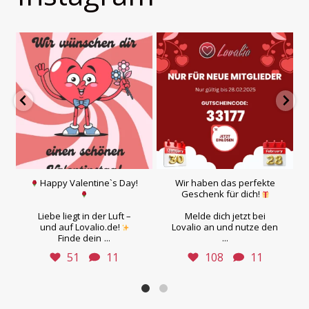
Happy Valentine`s Day!
Wir haben das perfekte
Geschenk für dich!
Liebe liegt in der Luft –
Melde dich jetzt bei
und auf Lovalio.de!
Lovalio an und nutze den
...
...
Finde dein
51
11
108
11