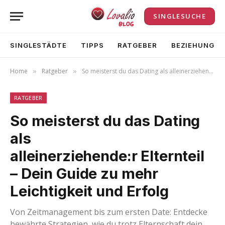
SINGLESUCHE
SINGLESTÄDTE
TIPPS
RATGEBER
BEZIEHUNG
Home
Ratgeber
So meisterst du das Dating als alleinerziehende:r Elternteil – Dein Guide zu mehr Leichtigkeit und Erfolg
»
»
RATGEBER
So meisterst du das Dating
als
alleinerziehende:r Elternteil
– Dein Guide zu mehr
Leichtigkeit und Erfolg
Von Zeitmanagement bis zum ersten Date: Entdecke
bewährte Strategien, wie du trotz Elternschaft dein