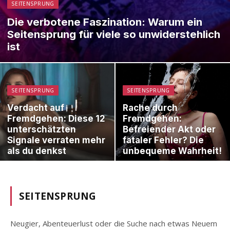
SEITENSPRUNG
Die verbotene Faszination: Warum ein
Seitensprung für viele so unwiderstehlich
ist
SEITENSPRUNG
SEITENSPRUNG
Verdacht auf
Rache durch
Fremdgehen: Diese 12
Fremdgehen:
unterschätzten
Befreiender Akt oder
Signale verraten mehr
fataler Fehler? Die
als du denkst
unbequeme Wahrheit!
SEITENSPRUNG
Neugier, Abenteuerlust oder die Suche nach etwas Neuem