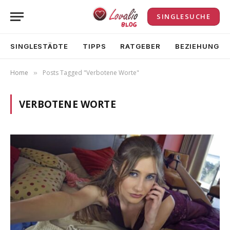
SINGLESUCHE
SINGLESTÄDTE
TIPPS
RATGEBER
BEZIEHUNG
Home
Posts Tagged "Verbotene Worte"
»
VERBOTENE WORTE