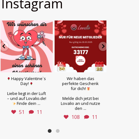
Instagram
Happy Valentine`s
Wir haben das
Ob
Day!
perfekte Geschenk
leidenschaf
für dich!
Flirt oder ec
Liebe liegt in der Luft
– auf Lova
– und auf Lovalio.de!
Melde dich jetzt bei
findest du, 
...
Finde dein
Lovalio an und nutze
Herz sucht
...
den
51
11
104
108
11