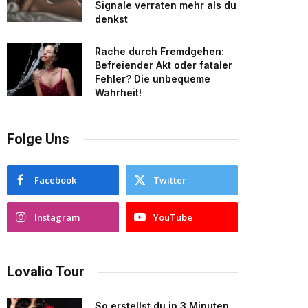
Signale verraten mehr als du
denkst
Rache durch Fremdgehen:
Befreiender Akt oder fataler
Fehler? Die unbequeme
Wahrheit!
Folge Uns
Facebook
Twitter
Instagram
YouTube
Lovalio Tour
So erstellst du in 3 Minuten