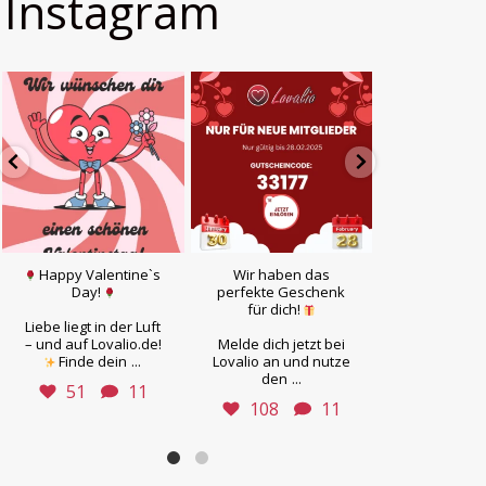
Instagram
Happy Valentine`s
Wir haben das
Ob
Day!
perfekte Geschenk
leidenschaf
für dich!
Flirt oder ec
Liebe liegt in der Luft
– auf Lova
– und auf Lovalio.de!
Melde dich jetzt bei
findest du, 
...
Finde dein
Lovalio an und nutze
Herz sucht
...
den
51
11
104
108
11