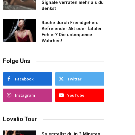
Signale verraten mehr als du
denkst
Rache durch Fremdgehen:
Befreiender Akt oder fataler
Fehler? Die unbequeme
Wahrheit!
Folge Uns
Facebook
Twitter
Instagram
YouTube
Lovalio Tour
So erstellst du in 3 Minuten