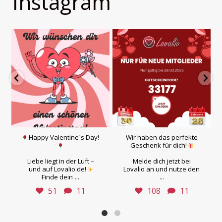
Instagram
Happy Valentine`s Day!
Wir haben das perfekte
Geschenk für dich!
Liebe liegt in der Luft –
Melde dich jetzt bei
und auf Lovalio.de!
Lovalio an und nutze den
...
...
Finde dein
51
11
108
11