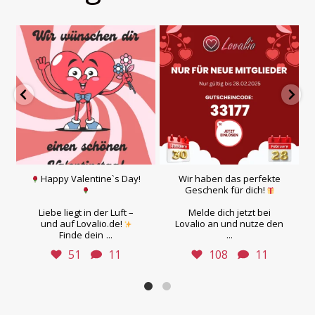
Happy Valentine`s Day!
Wir haben das perfekte
Geschenk für dich!
Liebe liegt in der Luft –
Melde dich jetzt bei
und auf Lovalio.de!
Lovalio an und nutze den
...
...
Finde dein
51
11
108
11