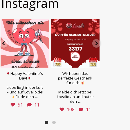
Instagram
Happy Valentine`s
Wir haben das
Ob
Day!
perfekte Geschenk
leidenschaf
für dich!
Flirt oder ec
Liebe liegt in der Luft
– auf Lova
– und auf Lovalio.de!
Melde dich jetzt bei
findest du, 
...
Finde dein
Lovalio an und nutze
Herz sucht
...
den
51
11
104
108
11