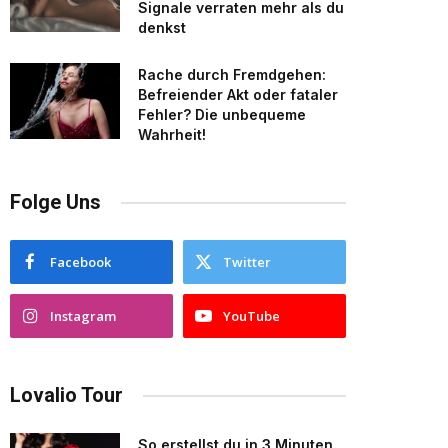
Signale verraten mehr als du
denkst
Rache durch Fremdgehen:
Befreiender Akt oder fataler
Fehler? Die unbequeme
Wahrheit!
Folge Uns
Facebook
Twitter
Instagram
YouTube
Lovalio Tour
So erstellst du in 3 Minuten