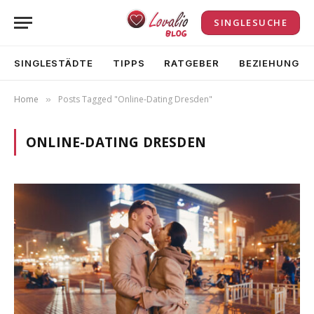
SINGLESUCHE
SINGLESTÄDTE
TIPPS
RATGEBER
BEZIEHUNG
Home
Posts Tagged "Online-Dating Dresden"
»
ONLINE-DATING DRESDEN